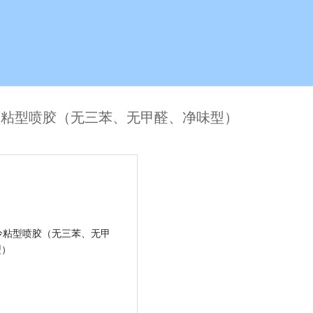
冷粘型喷胶（无三苯、无甲醛、净味型）