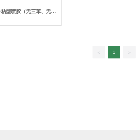
冷粘型喷胶（无三苯、无甲
醛、净味型）
1
<
>