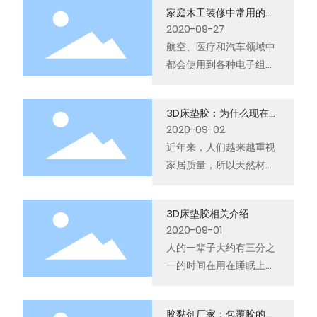
家庭木工装修中常用的胶
粘剂
2020-09-27
​航空、医疗和汽车领域中
都会使用到各种电子组
件，胶粘剂在其密封过程
中的作用是必不可少的。
3D床垫胶：为什么现在的
按照正确的步骤进行操作
床垫产品大都离不开床垫
2020-09-02
以使胶粘剂发挥良好的粘
胶？
​近年来，人们越来越重视
合性以不影响正常使用效
家居质量，所以天然材料
果是胶粘剂厂家生产产品
生产的“环保”家庭用品就
的第一要义。
越来越受到消费者的喜
3D床垫胶相关介绍
爱。但是，其实家居用品
2020-09-01
中还有一个大家伙从某种
​人的一辈子大约有三分之
程度上来说不仅不“环
一的时间在用在睡眠上，
保”，反而格外影响健康，
在越来越快的生活节奏之
这就是床垫。那么，为什
下人们更加重视自身的睡
么99%的市场床垫品牌都
胶黏剂厂家：包覆胶的使