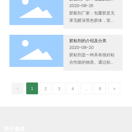
眠质量。优质的睡眠离不
使用胶水，甚至包括近年
用方法及注意事项
2020-08-25
开好的床垫，和传统床垫
来火热的3D床垫也离不开
胶黏剂厂家：包覆胶是无
不同，3D床垫符合人体工
3D床垫胶，而不考虑大家
苯无醛深黑色胶体，室温
学设计，柔软适度，能有
对其的诟病呢？
固化，高剥离强度使用成
效减少人体睡眠压力，就
本低，用途：适用于刨花
算长期使用也不会塌陷，
胶粘剂的介绍及分类
板，MDF 板、或石膏板的
是一种既健康又舒适的新
2020-08-20
PVC，或纸贴面。
型床垫材料，3D床垫胶在
胶粘剂是一种具有很好粘
制作3D床垫的过程中必不
合性能的物质。通过粘附
可少。
力和内聚力由表面粘合而
起连接物体的作用。
1
<
2
3
4
...
9
>
关于晨祥