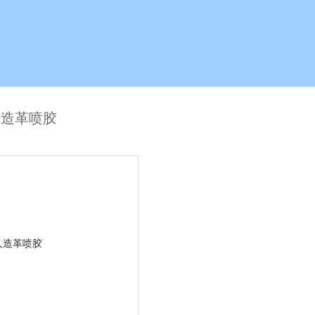
人造革喷胶