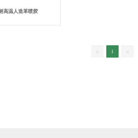
耐高温人造革喷胶
1
<
>